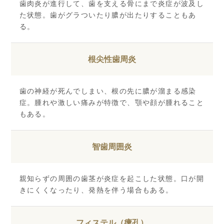
歯肉炎が進行して、歯を支える骨にまで炎症が波及し
た状態。歯がグラついたり膿が出たりすることもあ
る。
根尖性歯周炎
歯の神経が死んでしまい、根の先に膿が溜まる感染
症。腫れや激しい痛みが特徴で、顎や顔が腫れること
もある。
智歯周囲炎
親知らずの周囲の歯茎が炎症を起こした状態。口が開
きにくくなったり、発熱を伴う場合もある。
フィステル（瘻孔）