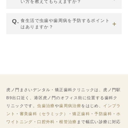
い方を教えてもらえますか？
食生活で虫歯や歯周病を予防するポイント
はありますか？
虎ノ門まさいデンタル・矯正歯科クリニックは、虎ノ門駅
B9出口近く、港区虎ノ門のオフィス街に位置する歯科ク
リニックです。
虫歯治療
や
歯周病治療
をはじめ、
インプラ
ント
・
審美歯科（セラミック）
・
矯正歯科
・
予防歯科
・
ホ
ワイトニング
・
口腔外科
・
根管治療
まで幅広い診療に対応