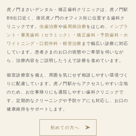
虎ノ門まさいデンタル・矯正歯科クリニックは、虎ノ門駅
B9出口近く、港区虎ノ門のオフィス街に位置する歯科ク
リニックです。
虫歯治療
や
歯周病治療
をはじめ、
インプラ
ント
・
審美歯科（セラミック）
・
矯正歯科
・
予防歯科
・
ホ
ワイトニング
・
口腔外科
・
根管治療
まで幅広い診療に対応
しています。患者さまのお口の状態やご希望を伺いなが
ら、治療内容をご説明したうえで診療を進めています。
個室診療室を備え、周囲を気にせず相談しやすい環境づく
りに配慮しています。虎ノ門駅からアクセスしやすい立地
のため、お仕事帰りにも通院しやすい歯科クリニックで
す。定期的なクリーニングや予防ケアにも対応し、お口の
健康維持をサポートします。
初めての方へ